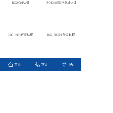
ISO9001认证
ISO13485医疗器械认证
ISO14001环境认证
ISO17025实验室认证
首页
电话
地址
ISO27001信息安全认证
ISO45001认证
1
上一页
下一页
共 8 条 共 2 页
Copyright@重庆凌道企业管理咨询有限公司
All Rights Reserved
渝ICP备2025012050号-1